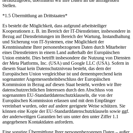
herauszugeben, übermitteln wir Ihre Daten an die anfragenden
Stellen.
*1.5 Übermittlung an Drittstaaten*
Es besteht die Möglichkeit, dass aufgrund arbeitsteiliger
Kooperationen z. B. im Bereich der IT-Dienstleister, insbesondere in
Bezug auf Dienstleistungen im Bereich der Wartung, Instandhaltung
und Sicherung von IT-Systemen, eine Möglichkeit der
Kenntnisnahme Ihrer personenbezogenen Daten durch Mitarbeiter
eines Dienstleisters in einem Land außerhalb der Europäischen
Union entsteht. Dies betrifft insbesondere die Nutzung von Diensten
der Meta Platforms, Inc. (USA) und Google LLC (USA). Sofern in
diesem Staat kein Datenschutzniveau besteht, das dem der
Europäischen Union vergleichbar ist und dementsprechend kein
sogenannter Angemessenheitsbeschluss der Europäischen
Kommission in Bezug auf diesen Staat besteht, werden wir Ihre
datenschutzrechtlichen Interessen durch den Abschluss von
sogenannten EU-Standarddatenschutzklauseln, die von der
Europäischen Kommission erlassen und mit dem Empfänger
vereinbart wurden, oder auf andere geeignete Weise schützen. Sie
können eine Kopie der EU-Standarddatenschutzklauseln sowie ggf.
der anderweitigen Garantien bei uns unter den unter Ziffer 1.1
angegebenen Kontaktdaten anfordern.
Eine sonstige Übermittlung Ihrer personenbezogenen Daten – außer